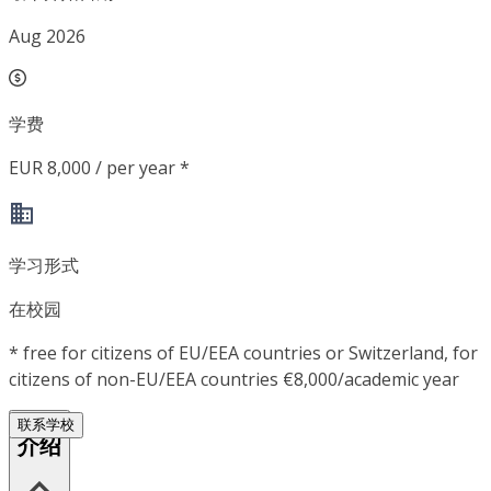
Aug 2026
学费
EUR 8,000 / per year *
学习形式
在校园
*
free for citizens of EU/EEA countries or Switzerland, for
citizens of non-EU/EEA countries €8,000/academic year
联系学校
介绍