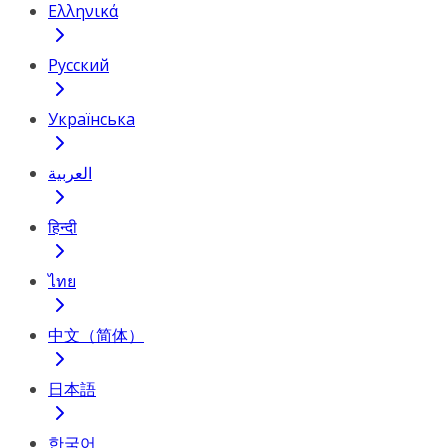
Ελληνικά
Русский
Українська
العربية
हिन्दी
ไทย
中文（简体）
日本語
한국어