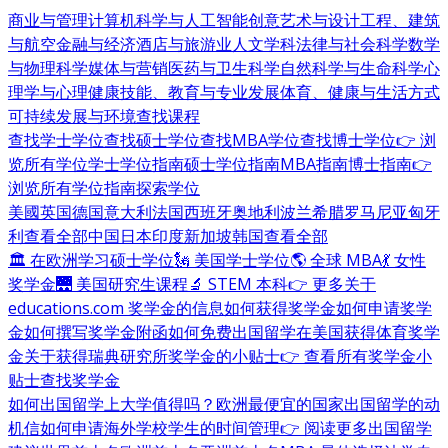
商业与管理
计算机科学与人工智能
创意艺术与设计
工程、建筑
与航空
金融与经济
酒店与旅游业
人文学科
法律与社会科学
数学
与物理科学
媒体与营销
医药与卫生科学
自然科学与生命科学
心
理学与心理健康
技能、教育与专业发展
体育、健康与生活方式
可持续发展与环境
查找课程
查找学士学位
查找硕士学位
查找MBA学位
查找博士学位
👉 浏
览所有学位
学士学位指南
硕士学位指南
MBA指南
博士指南
👉
浏览所有学位指南
探索学位
美國
英国
德国
意大利
法国
西班牙
奥地利
波兰
希腊
罗马尼亚
匈牙
利
查看全部
中国
日本
印度
新加坡
韩国
查看全部
🏛 在欧洲学习硕士学位
🗽 美国学士学位
🌎 全球 MBA
💃 女性
奖学金
🌉 美国研究生课程
🔬 STEM 本科
👉 更多关于
educations.com 奖学金的信息
如何获得奖学金
如何申请奖学
金
如何撰写奖学金附函
如何免费出国留学
在美国获得体育奖学
金
关于获得瑞典研究所奖学金的小贴士
👉 查看所有奖学金小
贴士
查找奖学金
如何出国留学
上大学值得吗？
欧洲最便宜的国家
出国留学的动
机信
如何申请海外学校
学生的时间管理
👉 阅读更多出国留学